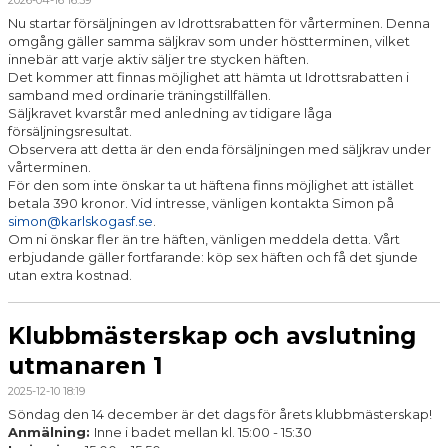
Nu startar försäljningen av Idrottsrabatten för vårterminen. Denna
omgång gäller samma säljkrav som under höstterminen, vilket
innebär att varje aktiv säljer tre stycken häften.
Det kommer att finnas möjlighet att hämta ut Idrottsrabatten i
samband med ordinarie träningstillfällen.
Säljkravet kvarstår med anledning av tidigare låga
försäljningsresultat.
Observera att detta är den enda försäljningen med säljkrav under
vårterminen.
För den som inte önskar ta ut häftena finns möjlighet att istället
betala 390 kronor. Vid intresse, vänligen kontakta Simon på
simon@karlskogasf.se
.
Om ni önskar fler än tre häften, vänligen meddela detta. Vårt
erbjudande gäller fortfarande: köp sex häften och få det sjunde
utan extra kostnad.
Klubbmästerskap och avslutning
utmanaren 1
2025-12-10 18:19
Söndag den 14 december är det dags för årets klubbmästerskap!
Anmälning:
Inne i badet mellan kl. 15:00 - 15:30