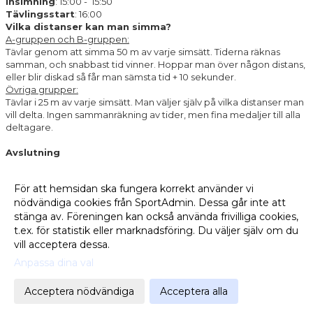
Insimning
: 15:00 - 15:50
Tävlingsstart
: 16:00
Vilka distanser kan man simma?
A-gruppen och B-gruppen:
Tävlar genom att simma 50 m av varje simsätt. Tiderna räknas
samman, och snabbast tid vinner. Hoppar man över någon distans,
eller blir diskad så får man sämsta tid + 10 sekunder.
Övriga grupper:
Tävlar i 25 m av varje simsätt. Man väljer själv på vilka distanser man
vill delta. Ingen sammanräkning av tider, men fina medaljer till alla
deltagare.
Avslutning
På måndag den 15 december så kommer alla utmanaren 1
grupper ha avslutning tillsammans med c-gruppen klockan 17.00.
För att hemsidan ska fungera korrekt använder vi
Skicka mejl eller sms till Simon ifall era barn har några allergier.
nödvändiga cookies från SportAdmin. Dessa går inte att
stänga av. Föreningen kan också använda frivilliga cookies,
Fler nyheter >>
t.ex. för statistik eller marknadsföring. Du väljer själv om du
vill acceptera dessa.
Anpassa dina val
Cookie-
Gå till
inställningar
Webbversion
Acceptera nödvändiga
Acceptera alla