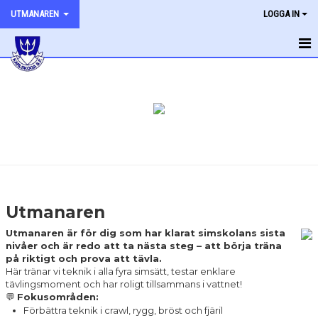
UTMANAREN
LOGGA IN
HEM
NYHETER
KALENDER
TRÄNINGSTIDER
Utmanaren
Utmanaren är för dig som har klarat simskolans sista
nivåer och är redo att ta nästa steg – att börja träna
på riktigt och prova att tävla.
Här tränar vi teknik i alla fyra simsätt, testar enklare
tävlingsmoment och har roligt tillsammans i vattnet!
💬
Fokusområden:
Förbättra teknik i crawl, rygg, bröst och fjäril