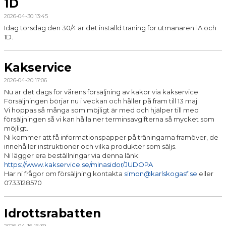
1D
2026-04-30 13:45
Idag torsdag den 30/4 är det inställd träning för utmanaren 1A och
1D.
Kakservice
2026-04-20 17:06
Nu är det dags för vårens försäljning av kakor via kakservice.
Försäljningen börjar nu i veckan och håller på fram till 13 maj.
Vi hoppas så många som möjligt är med och hjälper till med
försäljningen så vi kan hålla ner terminsavgifterna så mycket som
möjligt.
Ni kommer att få informationspapper på träningarna framöver, de
innehåller instruktioner och vilka produkter som säljs.
Ni lägger era beställningar via denna länk:
https://www.kakservice.se/minasidor/JUDOPA
Har ni frågor om försäljning kontakta
simon@karlskogasf.se
eller
0733128570
Idrottsrabatten
2026-04-16 16:39