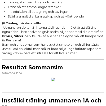
Lära sig start, vändning och målgång
Träna på att simma längre sträckor
Introduktion till tidtagning och tävlingar
Stärka simglädje, kamratskap och självförtroende
🏁
Tävling på dina villkor
I Utmanaren deltar vi i interna tävlingar där målet är att slå sina
egna tider – inte nödvändigtvis andra. Vi jobbar med diplomnivåer:
Brons, Silver och Guld
– så alla har sina egna mål att kämpa mot.
👥
För vem?
Barn och ungdomar som har avslutat simskolan och vill fortsätta
utvecklas i en lekfull men målinriktad miljö. Inga förkunskaper om
tävling krävs – bara ett intresse för att lära sig mer!
Resultat Sommarsim
2026-06-14 18:54
Inställd träning utmanaren 1A och