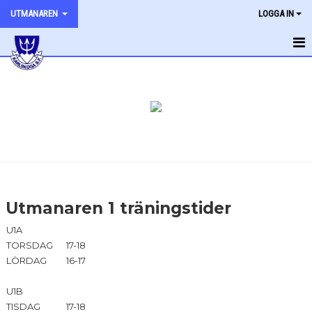
UTMANAREN
LOGGA IN
HEM
NYHETER
KALENDER
TRÄNINGSTIDER
Utmanaren 1 träningstider
U1A
TORSDAG
17-18
LÖRDAG
16-17
U1B
TISDAG
17-18