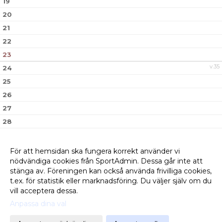
19
20
21
22
23
v.35
24
25
26
27
28
29
30
För att hemsidan ska fungera korrekt använder vi
nödvändiga cookies från SportAdmin. Dessa går inte att
v.36
31
stänga av. Föreningen kan också använda frivilliga cookies,
t.ex. för statistik eller marknadsföring. Du väljer själv om du
vill acceptera dessa.
Anpassa dina val
Cookie-
Gå till