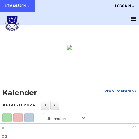
UTMANAREN
LOGGA IN
HEM
NYHETER
KALENDER
TRÄNINGSTIDER
Kalender
Prenumerera >>
AUGUSTI 2026
v.31
01
02