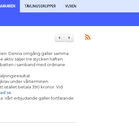
MANAREN
TÄVLINGSGRUPPER
VUXEN
<
>
erminen. Denna omgång gäller samma
e aktiv säljer tre stycken häften.
rabatten i samband med ordinarie
ljningsresultat.
jkrav under vårterminen.
t istället betala 390 kronor. Vid
sf.se
.
a. Vårt erbjudande gäller fortfarande: