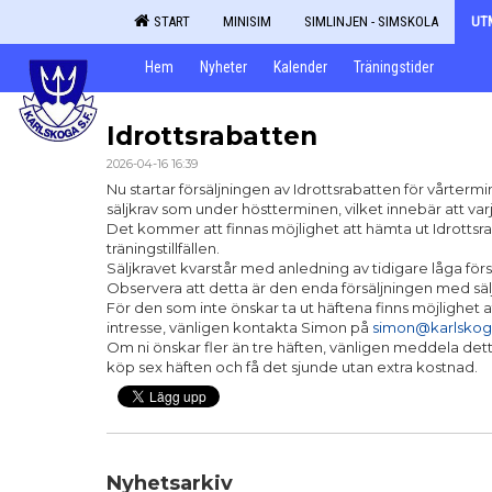
START
MINISIM
SIMLINJEN - SIMSKOLA
UT
Hem
Nyheter
Kalender
Träningstider
Idrottsrabatten
2026-04-16 16:39
Nu startar försäljningen av Idrottsrabatten för vårt
säljkrav som under höstterminen, vilket innebär att varj
Det kommer att finnas möjlighet att hämta ut Idrotts
träningstillfällen.
Säljkravet kvarstår med anledning av tidigare låga försä
Observera att detta är den enda försäljningen med säl
För den som inte önskar ta ut häftena finns möjlighet at
intresse, vänligen kontakta Simon på
simon@karlskoga
Om ni önskar fler än tre häften, vänligen meddela dett
köp sex häften och få det sjunde utan extra kostnad.
Nyhetsarkiv