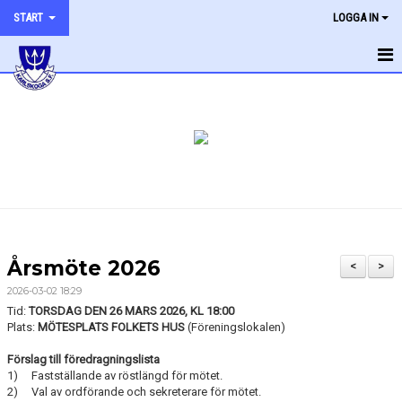
START
LOGGA IN
HEM
NYHETER
KONTAKTA OSS
OM FÖRENINGEN
JOBBA HOS OSS
Årsmöte 2026
<
>
STÖDMEDLEM
2026-03-02 18:29
Tid:
TORSDAG DEN 26 MARS 2026, KL 18:00
ARKIV
Plats:
MÖTESPLATS FOLKETS HUS
(Föreningslokalen)
Förslag till föredragningslista
1) Fastställande av röstlängd för mötet.
2) Val av ordförande och sekreterare för mötet.