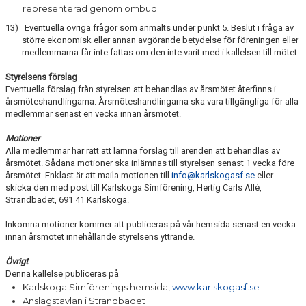
representerad genom ombud.
13) Eventuella övriga frågor som anmälts under punkt 5. Beslut i fråga av
större ekonomisk eller annan avgörande betydelse för föreningen eller
medlemmarna får inte fattas om den inte varit med i kallelsen till mötet.
Styrelsens förslag
Eventuella förslag från styrelsen att behandlas av årsmötet återfinns i
årsmöteshandlingarna. Årsmöteshandlingarna ska vara tillgängliga för alla
medlemmar senast en vecka innan årsmötet.
Motioner
Alla medlemmar har rätt att lämna förslag till ärenden att behandlas av
årsmötet. Sådana motioner ska inlämnas till styrelsen senast 1 vecka före
årsmötet. Enklast är att maila motionen till
info@karlskogasf.se
eller
skicka den med post till Karlskoga Simförening, Hertig Carls Allé,
Strandbadet, 691 41 Karlskoga.
Inkomna motioner kommer att publiceras på vår hemsida senast en vecka
innan årsmötet innehållande styrelsens yttrande.
Övrigt
Denna kallelse publiceras på
Karlskoga Simförenings hemsida,
www.karlskogasf.se
Anslagstavlan i Strandbadet