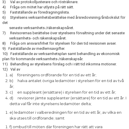
3) Val av protokolljusterare och rösträknare.
4) Fråga om mötet har utlysts på rätt sätt.
5) Fastställande av föredragningslista.
6) Styrelsens verksamhetsberättelse med årsredovisning/årsbokslut för
det
senaste verksamhets-/räkenskapsåret.
7) Revisorernas berättelse över styrelsens förvaltning under det senaste
verksamhets- och räkenskapsåret.
8) Fråga om ansvarsfrihet för styrelsen för den tid revisionen avser.
9) Fastställande av medlemsavgifter.
10) Fastställande av verksamhetsplan samt behandling av ekonomisk
plan för kommande verksamhets-/räkenskapsår.
11) Behandling av styrelsens förslag och i rätt tid inkomna motioner.
12) Val av
a) föreningens ordförande för en tid av ett år;
b) halva antalet övriga ledamöter i styrelsen för en tid av två
år;
c) en suppleant (ersättare) i styrelsen för en tid av ett år;
d) revisorer jämte suppleanter (ersättare) för en tid av ett år. I
detta val får inte styrelsens ledamöter delta;
e) ledamöter i valberedningen för en tid av ett år, av vilka en
ska utses till ordförande; samt
f) ombud till möten där föreningen har rätt att vara