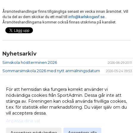
Årsmöteshandlingar finns tillgängliga senast en vecka innan årsmötet. Vill
du ta del av dem skickar du ett mail till
info@karlskogasf.se
.
Årsmöteshandlingarna kommer också finnas utskrivna på kansliet.
Nyhetsarkiv
Simskola höstterminen 2026
2026-06-29 20:11
Sommarsimskola 2026 med nytt anmälningsdatum
2026-05-24 09:53
Nya platser i simskolan (nytt datum)
2026-03-21 14:17
Årsmöte 2026
2026-03-02 18:29
För att hemsidan ska fungera korrekt använder vi
nödvändiga cookies från SportAdmin. Dessa går inte att
Vuxenkurser våren 2026
2026-01-11 16:49
stänga av. Föreningen kan också använda frivilliga cookies,
Simskola vårterminen 2026
2026-01-03 14:40
t.ex. för statistik eller marknadsföring. Du väljer själv om du
vill acceptera dessa.
Anpassa dina val
Cookie-
Gå till
inställningar
Webbversion