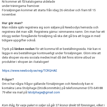
Ni kommer att få katalogerna utdelade
under träningarna framöver.
Försäljningen kommer att starta från idag 26 oktober och fram till 15
november.
Hur gör man?
Man måste själv registrera sig som säljare på Newbodys hemsida och
registrera det man sålt. Registrera gärna i simmarens namn. Om man har ett
inlogg sedan föregående försäljning så ska det gå bra att logga in med
tidigare uppgifter också.
Tryck på
länken nedan
för att komma till er beställningssida. Här kan ni
lägga in era beställningar kontinuerligt under försäljningen. Glöm inte att
dela shopen via era sociala medier/mail då det finns större utbud av
produkter i shopen än i katalogen!
https://www.newbody.se/reg/TCRQHAE
Frågor?
Om ni har några frågor gällande försäljningen och Newbody kan ni
kontakta Lena Stolphage (Stödkommittén) på telefonnummer 073-649 88
79 eller via mail på
lstolphage@gmail.com
Kom ihåg, för varje paket ni säljer så går 37 kronor direkt till föreningen, vilket i