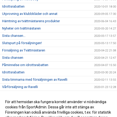
Idrottsrabatten
2020-10-01 18:00
Utprovning av klubbkläder och annat
2020-09-05 17:30
Hämtning av tvättmästarens produkter
2020-06-04 16:43
Nyheter om tvättmästaren
2020-05-20 14:27
Sista chansen…
2020-05-17 13:57
Slutspurt på försäljningen!
2020-05-13 17:50
Försäljning av Tvättmästaren
2020-04-22 21:08
Sista chansen
2020-04-21 12:47
Påminnelse om idrottsrabatten
2020-04-07 15:50
Idrottsrabatten
2020-03-30 20:24
Sista timmarna med försäljningen av Ravelli
2020-02-11 13:55
Vårförsäljning av Ravelli
2020-01-23 12:28
Årets sista träning och tävling!
2019-12-13 12:08
KLUBBMÄSTERSKAP 2019
För att hemsidan ska fungera korrekt använder vi nödvändiga
2019-12-02 10:00
cookies från SportAdmin. Dessa går inte att stänga av.
Snart är det dags för jullov!
2019-11-28 09:45
Föreningen kan också använda frivilliga cookies, t.ex. för statistik