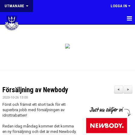
UTMANARE
LOGGA IN
HEM
NYHETER
PLANERING
MÅL OCH RIKTLINJER
KONTAKT
Försäljning av Newbody
<
>
2020-10-26 13:00
Först och främst ett stort tack för ett
superbra jobb med försäljningen av
idrottrabatten!
Redan idag måndag kommer det komma
en ny försäljning och det är med Newbody.