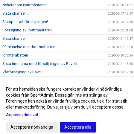
Nyheter om tvättmästaren
2020-05-20 14:27
Sista chansen…
2020-05-17 13:57
Slutspurt på försäljningen!
2020-05-13 17:50
Försäljning av Tvättmästaren
2020-04-22 21:08
Sista chansen
2020-04-21 12:47
Påminnelse om idrottsrabatten
2020-04-07 15:50
Idrottsrabatten
2020-03-30 20:24
Sista timmarna med försäljningen av Ravelli
2020-02-11 13:55
Vårförsäljning av Ravelli
2020-01-23 12:28
Årets sista träning och tävling!
2019-12-13 12:08
KLUBBMÄSTERSKAP 2019
För att hemsidan ska fungera korrekt använder vi nödvändiga
2019-12-02 10:00
cookies från SportAdmin. Dessa går inte att stänga av.
Snart är det dags för jullov!
2019-11-28 09:45
Föreningen kan också använda frivilliga cookies, t.ex. för statistik
eller marknadsföring. Du väljer själv om du vill acceptera dessa.
Anpassa dina val
Cookie-inställningar
Gå till Webbversion
Acceptera nödvändiga
Acceptera alla