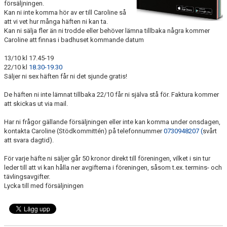
försäljningen.
Kan ni inte komma hör av er till Caroline så
att vi vet hur många häften ni kan ta.
Kan ni sälja fler än ni trodde eller behöver lämna tillbaka några kommer
Caroline att finnas i badhuset kommande datum
13/10 kl 17.45-19
22/10 kl
18.30-19.30
Säljer ni sex häften får ni det sjunde gratis!
De häften ni inte lämnat tillbaka 22/10 får ni själva stå för. Faktura kommer
att skickas ut via mail.
Har ni frågor gällande försäljningen eller inte kan komma under onsdagen,
kontakta Caroline (Stödkommittén) på telefonnummer
0730948207 (
svårt
att svara dagtid).
För varje häfte ni säljer går 50 kronor direkt till föreningen, vilket i sin tur
leder till att vi kan hålla ner avgifterna i föreningen, såsom t.ex. termins- och
tävlingsavgifter.
Lycka till med försäljningen