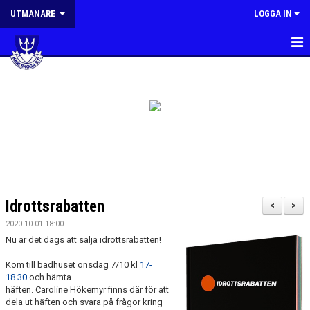
UTMANARE
LOGGA IN
HEM
NYHETER
PLANERING
MÅL OCH RIKTLINJER
KONTAKT
Idrottsrabatten
<
>
2020-10-01 18:00
Nu är det dags att sälja idrottsrabatten!
Kom till badhuset onsdag 7/10 kl
17-
18.30
och hämta
häften. Caroline Hökemyr finns där för att
dela ut häften och svara på frågor kring