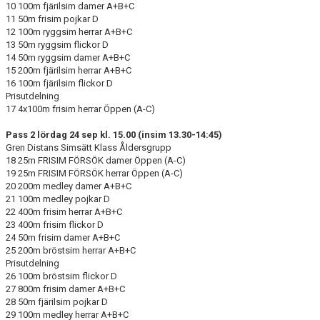
10 100m fjärilsim damer A+B+C
11 50m frisim pojkar D
12 100m ryggsim herrar A+B+C
13 50m ryggsim flickor D
14 50m ryggsim damer A+B+C
15 200m fjärilsim herrar A+B+C
16 100m fjärilsim flickor D
Prisutdelning
17 4x100m frisim herrar Öppen (A-C)
Pass 2 lördag 24 sep kl. 15.00 (insim 13.30-14:45)
Gren Distans Simsätt Klass Åldersgrupp
18 25m FRISIM FÖRSÖK damer Öppen (A-C)
19 25m FRISIM FÖRSÖK herrar Öppen (A-C)
20 200m medley damer A+B+C
21 100m medley pojkar D
22 400m frisim herrar A+B+C
23 400m frisim flickor D
24 50m frisim damer A+B+C
25 200m bröstsim herrar A+B+C
Prisutdelning
26 100m bröstsim flickor D
27 800m frisim damer A+B+C
28 50m fjärilsim pojkar D
29 100m medley herrar A+B+C