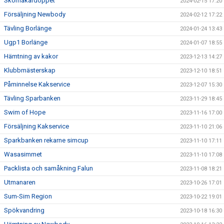
Skomakardoppet
2024-02-15 17:20
Försäljning Newbody
2024-02-12 17:22
Tävling Borlänge
2024-01-24 13:43
Ugp1 Borlänge
2024-01-07 18:55
Hämtning av kakor
2023-12-13 14:27
Klubbmästerskap
2023-12-10 18:51
Påminnelse Kakservice
2023-12-07 15:30
Tävling Sparbanken
2023-11-29 18:45
Swim of Hope
2023-11-16 17:00
Försäljning Kakservice
2023-11-10 21:06
Sparkbanken rekarne simcup
2023-11-10 17:11
Wasasimmet
2023-11-10 17:08
Packlista och samåkning Falun
2023-11-08 18:21
Utmanaren
2023-10-26 17:01
Sum-Sim Region
2023-10-22 19:01
Spökvandring
2023-10-18 16:30