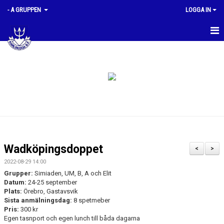
- A GRUPPEN
LOGGA IN
HEM
PLANERING
KVALTIDER
BILDGALLERI
GRUPPMEDLEMMAR
Wadköpingsdoppet
<
>
DOKUMENT
2022-08-29 14:00
Grupper:
Simiaden, UM, B, A och Elit
Datum:
24-25 september
Plats:
Örebro, Gastavsvik
Sista anmälningsdag:
8 spetmeber
Pris:
300 kr
Egen tasnport och egen lunch till båda dagarna