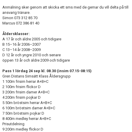
Anmälning sker genom att skicka ett sms med de gernar du vill delta på till
ansvarig tränare.
Simon 073 312 85 70
Marcus 072 386 81 40
Åldersklasser:
A 17 år och äldre 2005 och tidigare
B 15–16 år 2006–2007
C 13–14 år 2008–2009
D 12 år och yngre 2010 och senare
öppen 13 år och äldre 2009 och tidigare
Pass 1 lördag 24 sep kl. 08.30 (insim 07.15-08:15)
Gren Distans Simsätt Klass Åldersgrupp
1 100m frisim herrar A+B+C
2 100m frisim flickor D
3 200m frisim damer A+B+C
4 200m frisim pojkar D
5 50m bröstsim herrar A+B+C
6 100m bröstsim damer A+B+C
7 50m bröstsim pojkar D
8 400m medley herrar A+B+C
Prisutdelning
9 200m medley flickor D