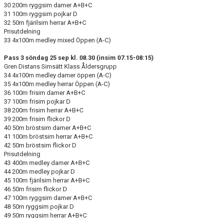
30 200m ryggsim damer A+B+C
31 100m ryggsim pojkar D
32 50m fjärilsim herrar A+B+C
Prisutdelning
33 4x100m medley mixed Öppen (A-C)
Pass 3 söndag 25 sep kl. 08.30 (insim 07.15-08:15)
Gren Distans Simsätt Klass Åldersgrupp
34 4x100m medley damer öppen (A-C)
35 4x100m medley herrar Öppen (A-C)
36 100m frisim damer A+B+C
37 100m frisim pojkar D
38 200m frisim herrar A+B+C
39 200m frisim flickor D
40 50m bröstsim damer A+B+C
41 100m bröstsim herrar A+B+C
42 50m bröstsim flickor D
Prisutdelning
43 400m medley damer A+B+C
44 200m medley pojkar D
45 100m fjärilsim herrar A+B+C
46 50m frisim flickor D
47 100m ryggsim damer A+B+C
48 50m ryggsim pojkar D
49 50m ryggsim herrar A+B+C