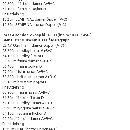
50 200m fjärilsim damer A+B+C
51 100m fjärilsim pojkar D
Prisutdelning
18 25m SEMIFINAL damer Öppen (A-C)
19 25m SEMIFINAL herrar Öppen (A-C)
Pass 4 söndag 25 sep kl. 15.00 (insim 13.30-14:45)
Gren Distans Simsätt Klass Åldersgrupp
52 4x100m frisim damer Öppen (A-C)
53 200m medley herrar A+B+C
54 100m medley flickor D
55 400m frisim damer A+B+C
56 400m frisim pojkar D
57 50m frisim herrar A+B+C
58 200m bröstsim damer A+B+C
59 100m bröstsim pojkar D
Prisutdelning
60 800m frisim herrar A+B+C
61 50m fjärilsim flickor D
62 100m medley damer A+B+C
63 200m ryggsim herrar A+B+C
64 100m ryggsim flickor D
65 50m fjärilsim damer A+B+C
Prisutdelning
19 25m FINAL herrar Öppen (A-C)