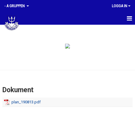
- A GRUPPEN
LOGGA IN
HEM
PLANERING
KVALTIDER
BILDGALLERI
GRUPPMEDLEMMAR
Dokument
DOKUMENT
plan_190813.pdf