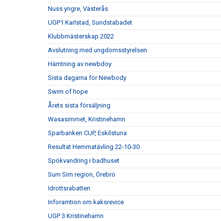
Nuss yngre, Västerås
UGP1 Karlstad, Sundstabadet
Klubbmästerskap 2022
Avslutning med ungdomsstyrelsen
Hämtning av newbdoy
Sista dagarna för Newbody
Swim of hope
Årets sista försäljning
Wasasimmet, Kristinehamn
Sparbanken CUP, Eskilstuna
Resultat Hemmatävling 22-10-30
Spökvandring i badhuset
Sum Sim region, Örebro
Idrottsrabatten
Inforamtion om kaksrevice
UGP 3 Kristinehamn