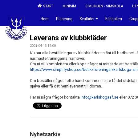
START
MINISIM
SIMLINJEN - SIMSKOLA
UT
Hem
Planering
Kvaltider
Bildgalleri
Gru
Leverans av klubbkläder
2021-04-13 14:00
Nu har alla beställningar av klubbkläder anlänt till badhuset.
närmaste träningarna framöver.
Om ni vill komplettera eller köpa något ni missade att beställa
https://www.simplifyshop.se/butik/foreningar/karlskoga-si
Om beställer något i efterhand kommer ni inte få det utdelat 
själva eller få det hemlevererat till dörren.
Har ni några frågor kontakta
info@karlskogasf.se
eller 072 3
Nyhetsarkiv