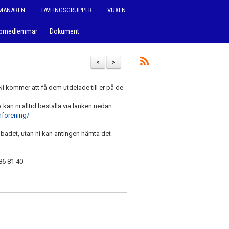
MANAREN
TÄVLINGSGRUPPER
VUXEN
ppmedlemmar
Dokument
<
>
 Ni kommer att få dem utdelade till er på de
 kan ni alltid beställa via länken nedan:
mforening/
i badet, utan ni kan antingen hämta det
86 81 40