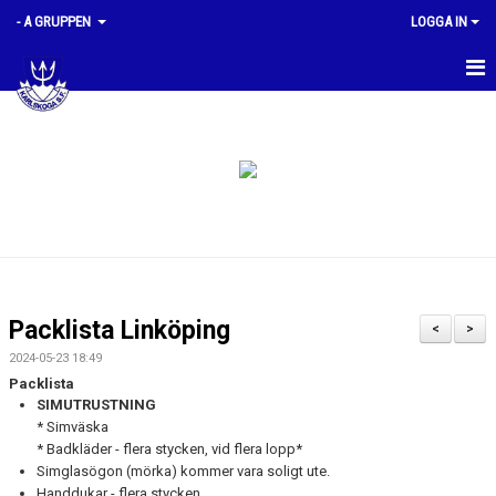
- A GRUPPEN
LOGGA IN
HEM
PLANERING
KVALTIDER
BILDGALLERI
GRUPPMEDLEMMAR
Packlista Linköping
<
>
DOKUMENT
2024-05-23 18:49
Packlista
SIMUTRUSTNING
* Simväska
* Badkläder - flera stycken, vid flera lopp*
Simglasögon (mörka) kommer vara soligt ute.
Handdukar - flera stycken