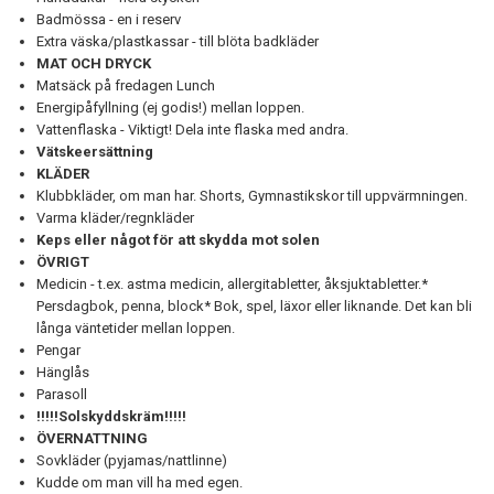
Badmössa - en i reserv
Extra väska/plastkassar - till blöta badkläder
MAT OCH DRYCK
Matsäck på fredagen Lunch
Energipåfyllning (ej godis!) mellan loppen.
Vattenflaska - Viktigt! Dela inte flaska med andra.
Vätskeersättning
KLÄDER
Klubbkläder, om man har. Shorts, Gymnastikskor till uppvärmningen.
Varma kläder/regnkläder
Keps eller något för att skydda mot solen
ÖVRIGT
Medicin - t.ex. astma medicin, allergitabletter, åksjuktabletter.*
Persdagbok, penna, block* Bok, spel, läxor eller liknande. Det kan bli
långa väntetider mellan loppen.
Pengar
Hänglås
Parasoll
!!!!!Solskyddskräm!!!!!
ÖVERNATTNING
Sovkläder (pyjamas/nattlinne)
Kudde om man vill ha med egen.