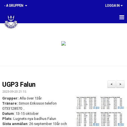
- A GRUPPEN
LOGGA IN
HEM
PLANERING
KVALTIDER
BILDGALLERI
GRUPPMEDLEMMAR
UGP3 Falun
<
>
DOKUMENT
2023-09-20 21:15
Grupper:
Alla över 13år
Tränare:
Simon Eriksson telefon
0733128570 ..
Datum
: 13-15 oktober
Plats:
Lugnets nya badhus Falun
Sista anmälan
: 26 september 13år och