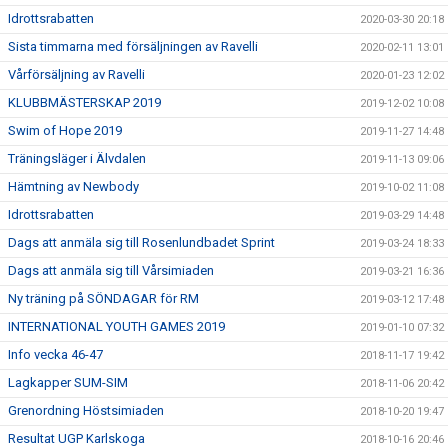
Idrottsrabatten
2020-03-30 20:18
Sista timmarna med försäljningen av Ravelli
2020-02-11 13:01
Vårförsäljning av Ravelli
2020-01-23 12:02
KLUBBMÄSTERSKAP 2019
2019-12-02 10:08
Swim of Hope 2019
2019-11-27 14:48
Träningsläger i Älvdalen
2019-11-13 09:06
Hämtning av Newbody
2019-10-02 11:08
Idrottsrabatten
2019-03-29 14:48
Dags att anmäla sig till Rosenlundbadet Sprint
2019-03-24 18:33
Dags att anmäla sig till Vårsimiaden
2019-03-21 16:36
Ny träning på SÖNDAGAR för RM
2019-03-12 17:48
INTERNATIONAL YOUTH GAMES 2019
2019-01-10 07:32
Info vecka 46-47
2018-11-17 19:42
Lagkapper SUM-SIM
2018-11-06 20:42
Grenordning Höstsimiaden
2018-10-20 19:47
Resultat UGP Karlskoga
2018-10-16 20:46