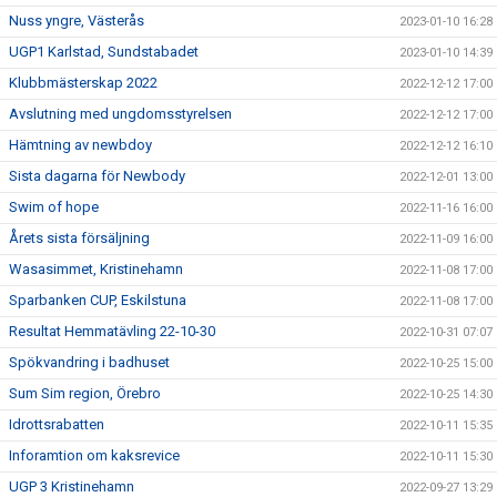
Nuss yngre, Västerås
2023-01-10 16:28
UGP1 Karlstad, Sundstabadet
2023-01-10 14:39
Klubbmästerskap 2022
2022-12-12 17:00
Avslutning med ungdomsstyrelsen
2022-12-12 17:00
Hämtning av newbdoy
2022-12-12 16:10
Sista dagarna för Newbody
2022-12-01 13:00
Swim of hope
2022-11-16 16:00
Årets sista försäljning
2022-11-09 16:00
Wasasimmet, Kristinehamn
2022-11-08 17:00
Sparbanken CUP, Eskilstuna
2022-11-08 17:00
Resultat Hemmatävling 22-10-30
2022-10-31 07:07
Spökvandring i badhuset
2022-10-25 15:00
Sum Sim region, Örebro
2022-10-25 14:30
Idrottsrabatten
2022-10-11 15:35
Inforamtion om kaksrevice
2022-10-11 15:30
UGP 3 Kristinehamn
2022-09-27 13:29