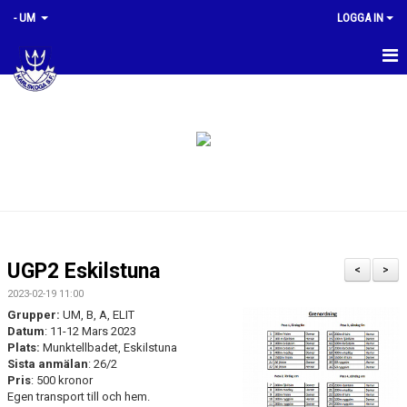
- UM
LOGGA IN
HEM
NYHETER
PLANERING & TRÄNINGSTIDER
TÄVLINGAR
TRUPPEN
UGP2 Eskilstuna
<
>
MÅL OCH RIKTLINJER
2023-02-19 11:00
Grupper:
UM, B, A, ELIT
KONTAKT
Datum
: 11-12 Mars 2023
Plats:
Munktellbadet, Eskilstuna
Sista anmälan
: 26/2
BILDER
Pris
: 500 kronor
Egen transport till och hem.