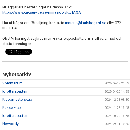
Ni lägger era beställningar via denna länk:
https://www.kakservice.se/minasidor/KUTAGA
Har ni frågor om försäljning kontakta
marcus@karlskogasf.se
eller 072
386 81 40
Obs! Vi har inget säljkrav men vi skulle uppskatta om ni vill vara med och
stötta föreningen.
Nyhetsarkiv
Sommarsim
2025-06-02 21:33
Idrottsrabatten
2025-04-26 14:25
Klubbmästerskap
2024-12-03 08:30
Kakservice
2024-11-23 13:48
Idrottsrabatten
2024-10-09 16:35
Newbody
2024-09-11 16:45