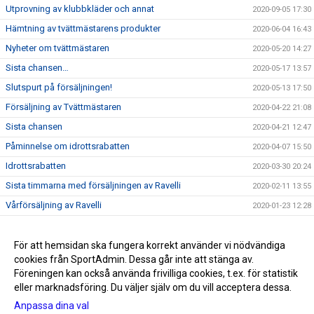
Utprovning av klubbkläder och annat
2020-09-05 17:30
Hämtning av tvättmästarens produkter
2020-06-04 16:43
Nyheter om tvättmästaren
2020-05-20 14:27
Sista chansen…
2020-05-17 13:57
Slutspurt på försäljningen!
2020-05-13 17:50
Försäljning av Tvättmästaren
2020-04-22 21:08
Sista chansen
2020-04-21 12:47
Påminnelse om idrottsrabatten
2020-04-07 15:50
Idrottsrabatten
2020-03-30 20:24
Sista timmarna med försäljningen av Ravelli
2020-02-11 13:55
Vårförsäljning av Ravelli
2020-01-23 12:28
Årets sista träning och tävling!
2019-12-13 12:08
KLUBBMÄSTERSKAP 2019
För att hemsidan ska fungera korrekt använder vi nödvändiga
2019-12-02 10:00
cookies från SportAdmin. Dessa går inte att stänga av.
Snart är det dags för jullov!
2019-11-28 09:45
Föreningen kan också använda frivilliga cookies, t.ex. för statistik
eller marknadsföring. Du väljer själv om du vill acceptera dessa.
Anpassa dina val