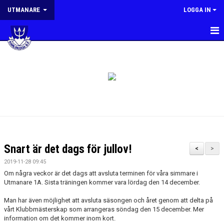
UTMANARE
LOGGA IN
HEM
NYHETER
PLANERING
MÅL OCH RIKTLINJER
KONTAKT
Snart är det dags för jullov!
<
>
2019-11-28 09:45
Om några veckor är det dags att avsluta terminen för våra simmare i
Utmanare 1A. Sista träningen kommer vara lördag den 14 december.
Man har även möjlighet att avsluta säsongen och året genom att delta på
vårt Klubbmästerskap som arrangeras söndag den 15 december. Mer
information om det kommer inom kort.