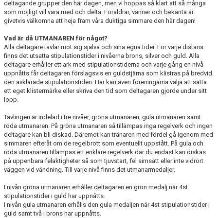
deltagande grupper den här dagen, men vi hoppas så klart att så många
som möjligt vill vara med och delta. Föräldrar, vänner och bekanta är
givetvis välkomna att heja fram våra duktiga simmare den här dagen!
Vad är då UTMANAREN för något?
Alla deltagare tävlar mot sig själva och sina egna tider. För varje distans
finns det utsatta stipulationstider i nivåerna brons, silver och guld. Alla
deltagare erhåller ett ark med stipulationstiderna och varje gång en nivå
uppnåtts får deltagaren förslagsvis en guldstjärna som klistras på bredvid
den avklarade stipulationstiden. Här kan även föreningarna välja att sätta
ett eget klistermärke eller skriva den tid som deltagaren gjorde under sitt
lopp.
Tävlingen är indelad i tre nivåer, gröna utmanaren, gula utmanaren samt
röda utmanaren. På gröna utmanaren så tillämpas inga regelverk och ingen
deltagare kan bli diskad. Däremot kan tränaren med fördel gå igenom med
simmaren efteråt om de regelbrott som eventuellt uppstått. På gula och
röda utmanaren tillämpas ett enklare regelverk där du endast kan diskas
på uppenbara felaktigheter så som tjuvstart, fel simsätt eller inte vidrört
väggen vid vändning. Till varje nivå finns det utmanarmedaljer.
I nivån gröna utmanaren erhåller deltagaren en grön medalj när 4st
stipulationstider i guld har uppnåtts.
I nivån gula utmanaren erhålls den gula medaljen när 4st stipulationstider i
guld samt två i brons har uppnåtts.