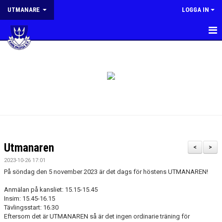
UTMANARE
LOGGA IN
HEM
NYHETER
PLANERING
MÅL OCH RIKTLINJER
KONTAKT
Utmanaren
<
>
2023-10-26 17:01
På söndag den 5 november 2023 är det dags för höstens UTMANAREN!
Anmälan på kansliet: 15.15-15.45
Insim: 15.45-16.15
Tävlingsstart: 16.30
Eftersom det är UTMANAREN så är det ingen ordinarie träning för