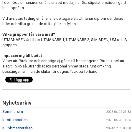
I den röda utmanaren erhålls en röd medalj när 5st stipulationstider i guld
har uppnåtts.
Vid avslutad tävling erhåller alla deltagare ett Utmanar diplom där deras
tider och vilka grenar de deltagit i kan fyllas i.
Vilka grupper får vara med?
UTMANAREN är till för UTMANARE 1, UTMANARE 2, SIMIADEN, UM och A-
gruppen.
Inpassering till badet
Vi ber att föräldrar och anhöriga ej går in till bassängerna förrän klockan
slagit 15.45 så Strandbadets personal hinner städa runt omkring
bassängerna innan de slutar för dagen. Tack på förhand!
Nyhetsarkiv
Sommarsim
2025-06-02 21:33
Idrottsrabatten
2025-04-26 14:25
Klubbmästerskap
2024-12-03 08:30