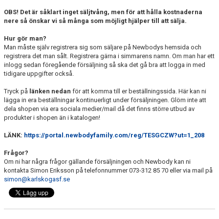
OBS! Det är såklart inget säljtvång, men för att hålla kostnaderna
nere så önskar vi så många som möjligt hjälper till att sälja.
Hur gör man?
Man måste själv registrera sig som säljare på Newbodys hemsida och
registrera det man sålt. Registrera gärna i simmarens namn. Om man har ett
inlogg sedan föregående försäljning så ska det gå bra att logga in med
tidigare uppgifter också.
Tryck på
länken nedan
för att komma till er beställningssida. Här kan ni
lägga in era beställningar kontinuerligt under försäljningen. Glöm inte att
dela shopen via era sociala medier/mail då det finns större utbud av
produkter i shopen än i katalogen!
LÄNK:
https://portal.newbodyfamily.com/reg/TESGCZW?ut=1_208
Frågor?
Om ni har några frågor gällande försäljningen och Newbody kan ni
kontakta Simon Eriksson på telefonnummer 073-312 85 70 eller via mail på
simon@karlskogasf.se